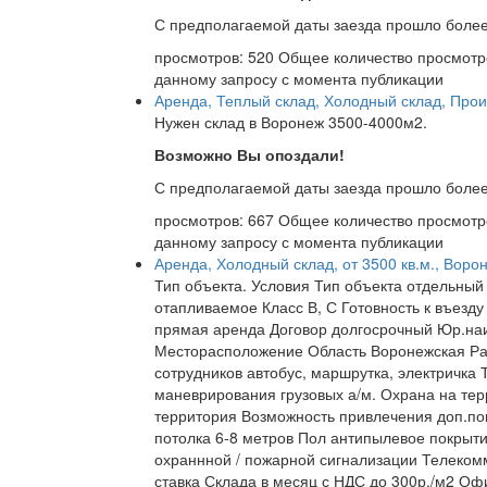
С предполагаемой даты заезда прошло более
просмотров: 520
Общее количество просмотр
данному запросу с момента публикации
Аренда, Теплый склад, Холодный склад, Про
Нужен склад в Воронеж 3500-4000м2.
Возможно Вы опоздали!
С предполагаемой даты заезда прошло более
просмотров: 667
Общее количество просмотр
данному запросу с момента публикации
Аренда, Холодный склад, от 3500 кв.м., Вор
Тип объекта. Условия Тип объекта отдельный
отапливаемое Класс В, С Готовность к въезд
прямая аренда Договор долгосрочный Юр.на
Месторасположение Область Воронежская Ра
сотрудников автобус, маршрутка, электричк
маневрирования грузовых а/м. Охрана на тер
территория Возможность привлечения доп.пог
потолка 6-8 метров Пол антипылевое покрыти
охраннной / пожарной сигнализации Телеко
ставка Склада в месяц с НДС до 300р./м2 О