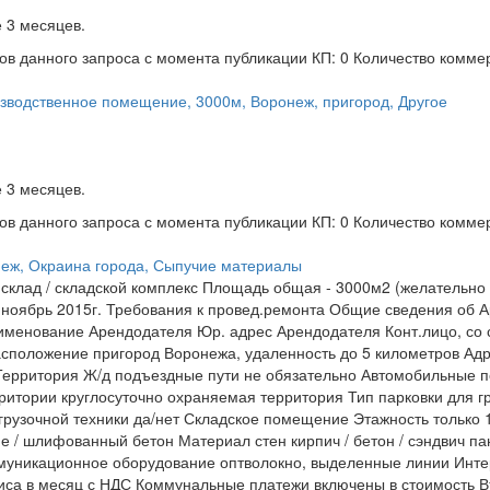
 3 месяцев.
ов данного запроса с момента публикации
КП: 0
Количество комме
изводственное помещение, 3000м, Воронеж, пригород, Другое
 3 месяцев.
ов данного запроса с момента публикации
КП: 0
Количество комме
онеж, Окраина города, Сыпучие материалы
 склад / складской комплекс Площадь общая - 3000м2 (желательн
у ноябрь 2015г. Требования к провед.ремонта Общие сведения об 
именование Арендодателя Юр. адрес Арендодателя Конт.лицо, со
сположение пригород Воронежа, удаленность до 5 километров Ад
а Территория Ж/д подъездные пути не обязательно Автомобильные 
ритории круглосуточно охраняемая территория Тип парковки для г
рузочной техники да/нет Складское помещение Этажность только 1
е / шлифованный бетон Материал стен кирпич / бетон / сэндвич п
ммуникационное оборудование оптволокно, выделенные линии Ин
фиса в месяц с НДС Коммунальные платежи включены в стоимость В