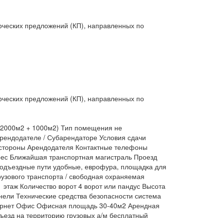
рческих предложений (КП), направленных по
рческих предложений (КП), направленных по
о 2000м2 + 1000м2) Тип помещения не
Арендодателе / Субарендаторе Условия сдачи
 стороны Арендодателя Контактные телефоны
рес Ближайшая транспортная магистраль Проезд
подъездные пути удобные, еврофура, площадка для
рузового транспорта / свободная охраняемая
 этаж Количество ворот 4 ворот или пандус Высота
анели Технические средства безопасности система
тернет Офис Офисная площадь 30-40м2 Арендная
ъезд на территорию грузовых а/м бесплатный