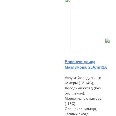
А, температурные режимы
-18С,0С,+4С,+18С...
Воронеж, улица
Мазлумова, 25Алит2А
Услуги: Холодильные
камеры (+2 +4С),
Холодный склад (без
отопления),
Морозильные камеры
(-18С),
Овощехранилища,
Теплый склад,