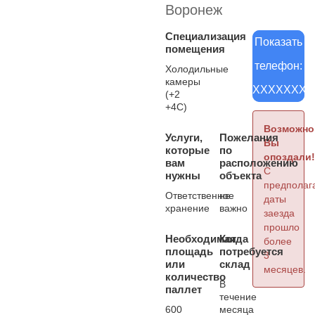
Воронеж
Специализация
Показать
помещения
телефон:
Холодильные
камеры
XXXXXXXX
(+2
+4С)
Возможно
Услуги,
Пожелания
Вы
которые
по
опоздали!
вам
расположению
С
нужны
объекта
предполаг
Ответственное
не
даты
хранение
важно
заезда
прошло
Необходимая
Когда
более
площадь
потребуется
3
или
склад
месяцев.
количество
В
паллет
течение
600
месяца