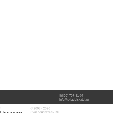
8(800) 707-31-07
info@skladoiskatel.ru
© 2007 - 2026
Написать
Складоискатель.RU