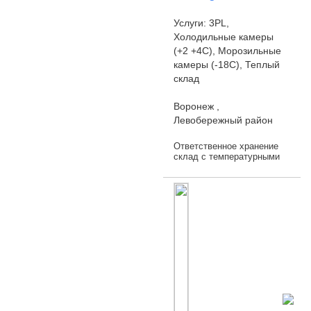
Услуги: 3PL,
Холодильные камеры
(+2 +4С), Морозильные
камеры (-18С), Теплый
склад
Воронеж ,
Левобережный район
Ответственное хранение
склад с температурными
режимами от +15 до -18 С,
кросс-докинг, складские
услуги, грузоперевозки
Koмпания АBG lоgistiсs
явля...