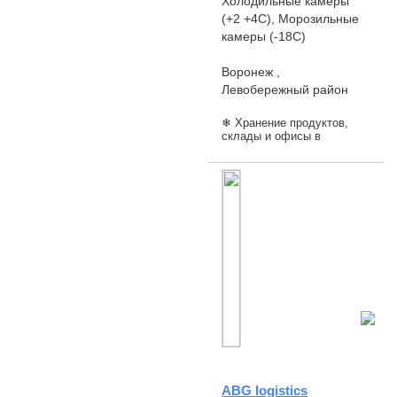
Холодильные камеры
(+2 +4С), Морозильные
камеры (-18С)
Воронеж ,
Левобережный район
❄ Хранение продуктов,
склады и офисы в
Воронеже — у трассы М4!
Гарантируем: •
Температурный режим:
−24∘C…−18∘C
(заморозка), 0∘C…+5∘C
(охлаждение). • Б...
ABG logistics