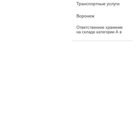
Транспортные услуги
Воронеж
Ответственное хранение
на складе категории А в
Воронеже г. Воронеж, ул.
Мазлумова, 25Алит2А —
одноэтажное теплое сухое
помещение с развитой
инфраструк...