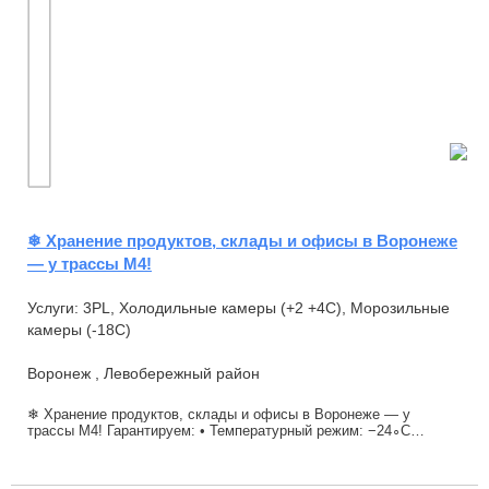
❄ Хранение продуктов, склады и офисы в Воронеже
— у трассы М4!
Услуги: 3PL, Холодильные камеры (+2 +4С), Морозильные
камеры (-18С)
Воронеж , Левобережный район
❄ Хранение продуктов, склады и офисы в Воронеже — у
трассы М4! Гарантируем: • Температурный режим: −24∘C…
−18∘C (заморозка), 0∘C…+5∘C (охлаждение). • Б...