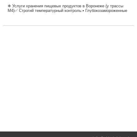
❄ Услуги хранения пищевых продуктов в Воронеже (у трассы
М4)✅ Строгий температурный контроль:• Глубокозамороженные
продукты: -24°C…-18°C• Охлажденные ...