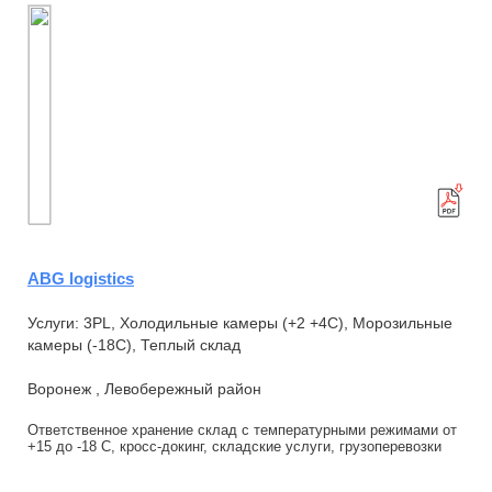
ABG logistics
Услуги: 3PL, Холодильные камеры (+2 +4С), Морозильные
камеры (-18С), Теплый склад
Воронеж , Левобережный район
Ответственное хранение склад с температурными режимами от
+15 до -18 С, кросс-докинг, складские услуги, грузоперевозки
Koмпания АBG lоgistiсs явля...