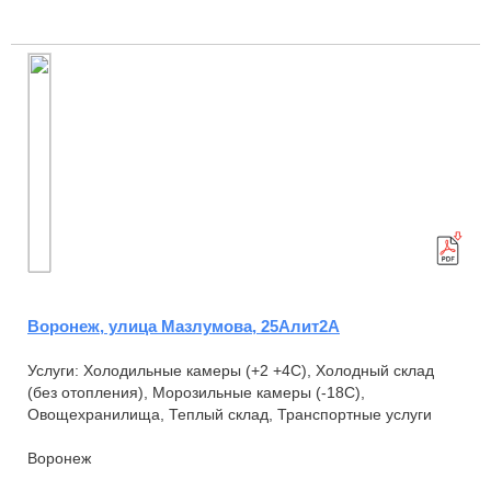
температурные режимы -18С,0С,+4С,+18С...
Воронеж, улица Мазлумова, 25Алит2А
Услуги: Холодильные камеры (+2 +4С), Холодный склад
(без отопления), Морозильные камеры (-18С),
Овощехранилища, Теплый склад, Транспортные услуги
Воронеж