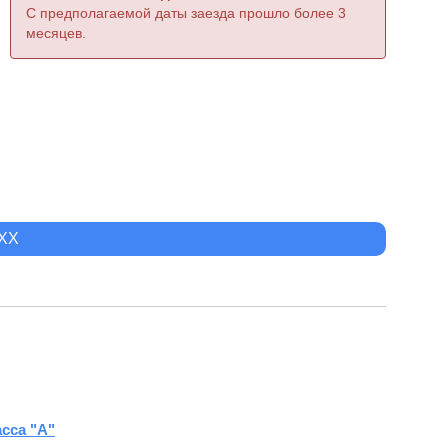
С предполагаемой даты заезда прошло более 3
месяцев.
XXX
сса "А"