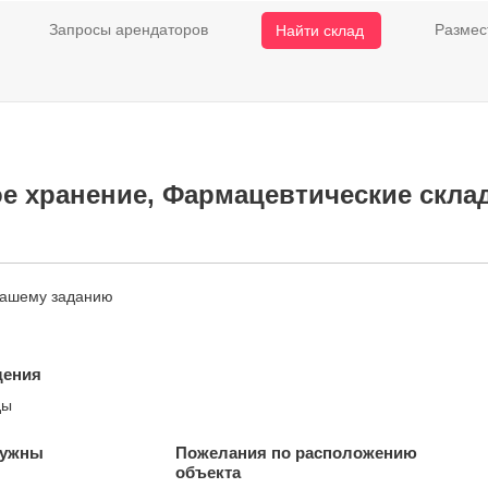
Запросы арендаторов
Размес
Найти склад
е хранение, Фармацевтические склад
нашему заданию
щения
ды
нужны
Пожелания по расположению
объекта