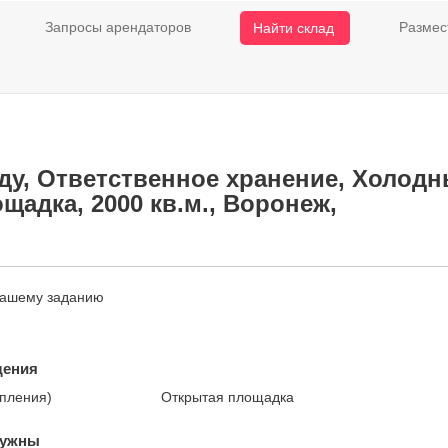
Запросы арендаторов
Размес
Найти склад
ду, Ответственное хранение, Холодны
щадка, 2000 кв.м., Воронеж,
нашему заданию
щения
опления)
Открытая площадка
нужны