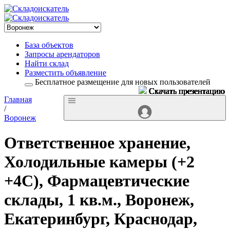
База объектов
Запросы арендаторов
Найти склад
Разместить объявление
Бесплатное размещение для новых пользователей
Скачать презентацию
Скачать презентацию
Скачать презентацию
Скачать презентацию
Скачать презентацию
Скачать презентацию
Скачать презентацию
Скачать презентацию
Скачать презентацию
Скачать презентацию
Скачать презентацию
Скачать презентацию
Скачать презентацию
Скачать презентацию
Скачать презентацию
Скачать презентацию
Скачать презентацию
Скачать презентацию
Скачать презентацию
Скачать презентацию
Скачать презентацию
Скачать презентацию
Главная
/
Воронеж
Ответственное хранение,
Холодильные камеры (+2
+4С), Фармацевтические
склады, 1 кв.м., Воронеж,
Екатеринбург, Краснодар,