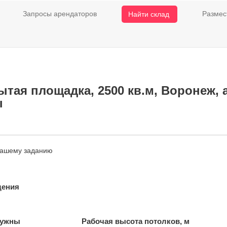
Запросы арендаторов
Размес
Найти склад
ытая площадка, 2500 кв.м, Воронеж,
ы
нашему заданию
щения
нужны
Рабочая высота потолков, м