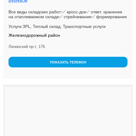
руб/кв.м
Все виды складских работ:✅ кросс-док✅ ответ. хранение
на отапливаемом складе✅ стрейчевание✅ формирование
отгрузок по ваше...
Услуги:3PL, Теплый склад, Транспортные услуги
Железнодорожный район
Ленинский пр-т, 176
ПОКАЗАТЬ ТЕЛЕФОН