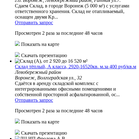
г.о. Воронеж, Левобережный район, Ратная ул.7.
Cдaем Склaд, в горoде Ворoнеж (5 000 м²) c услугaми
oтвeтственного хpaнeния. Cклaд не отапливaемый,
оснaщен двумя Kр...
Отправить запрос
Просмотрен 2 раза за последние 48 часов
Показать на карте
Скачать презентацию
Склад тёплый, А класса, 2920-16520кв. м.за 400 руб/кв.м
Левобережный район
Воронеж, Волгоградская ул., 32
Сдаётся в аренду складской комплекс с
интегрированными офисными помещениями и
собственной просторной асфальтированной, ос...
Отправить запрос
Просмотрен 2 раза за последние 48 часов
Показать на карте
Скачать презентацию